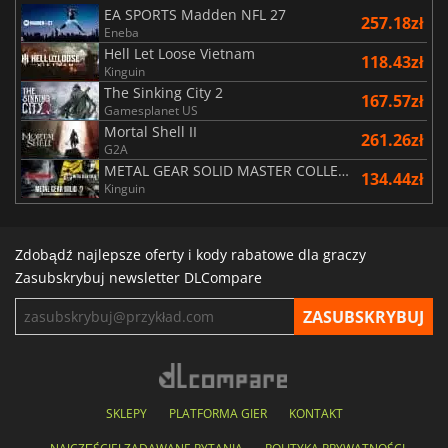
EA SPORTS Madden NFL 27
257.18zł
Eneba
Hell Let Loose Vietnam
118.43zł
Kinguin
The Sinking City 2
167.57zł
Gamesplanet US
Mortal Shell II
261.26zł
G2A
METAL GEAR SOLID MASTER COLLECTION Vol.2
134.44zł
Kinguin
Zdobądź najlepsze oferty i kody rabatowe dla graczy
Zasubskrybuj newsletter DLCompare
SKLEPY
PLATFORMA GIER
KONTAKT