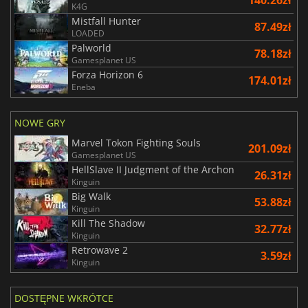
140.26zł
K4G
Mistfall Hunter
87.49zł
LOADED
Palworld
78.18zł
Gamesplanet US
Forza Horizon 6
174.01zł
Eneba
NOWE GRY
Marvel Tokon Fighting Souls
201.09zł
Gamesplanet US
HellSlave II Judgment of the Archon
26.31zł
Kinguin
Big Walk
53.88zł
Kinguin
Kill The Shadow
32.77zł
Kinguin
Retrowave 2
3.59zł
Kinguin
DOSTĘPNE WKRÓTCE