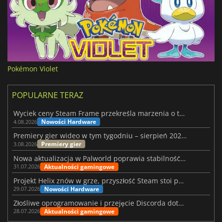
Pokémon Violet
POPULARNE TERAZ
Wyciek ceny Steam Frame przekreśla marzenia o tanim zestawie VR
Nowości Hardware
4.08.2026
Premiery gier wideo w tym tygodniu – sierpień 2026 r. (32. tydzień)
Premiery gier
3.08.2026
Nowa aktualizacja w Palworld poprawia stabilność Sunreach i walk z bossami
Aktualności gamingowe
31.07.2026
Projekt Helix znów w grze, przyszłość Steam stoi pod znakiem zapytania
Nowości Hardware
29.07.2026
Złośliwe oprogramowanie i przejęcie Discorda dotknęły Meccha Chameleon
Aktualności gamingowe
28.07.2026