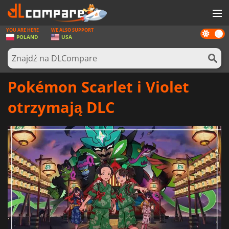
YOU ARE HERE
WE ALSO SUPPORT
Dark
GRY
POLAND
USA
mode
KARTY DO GIER
OPROGRAMOWANIE
Pokémon Scarlet i Violet
REWARDS
otrzymają DLC
SPRZĘT KOMPUTEROWY
AKTUALNOŚCI
ZALOGUJ SIĘ LUB ZAREJESTRUJ