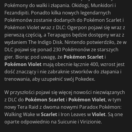
Pokémony do walki i złapania. Okidogi, Munkidori i
Fezandipiti. Ponadto kilka nowych legendarnych
Pokémonów zostanie dodanych do Pokémon Scarlet i
Pokémon Violet wraz z DLC: Ogerpon pojawi się wraz z
pierwszą częścią, a Terapagos będzie dostępny wraz z
wydaniem The Indigo Disk. Nintendo potwierdziło, że w
DLC pojawi się ponad 230 Pokémonów ze starszych
gier. Biorąc pod uwagę, że
Pokémon Scarlet
i
Pokémon Violet
mają obecnie łącznie 400, wzrost jest
dość znaczący i nie zabraknie stworków do złapania i
trenowania, aby uzupełnić swój Pokedex.
W przyszłości pojawi się więcej nowości niezwiązanych
z DLC do
Pokémon Scarlet
i
Pokémon Violet
, w tym
nowy Tera Raid z dwoma nowymi Paradox Pokémon:
Walking Wake w
Scarlet
i Iron Leaves w
Violet
. Są one
oparte odpowiednio na Suicunie i Virizionie.