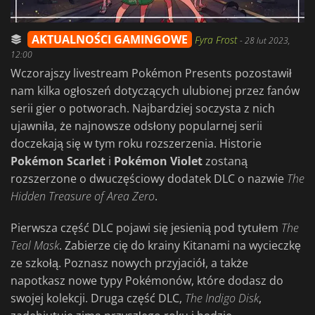
AKTUALNOŚCI GAMINGOWE
Fyra Frost
-
28 lut 2023,
12:00
Wczorajszy livestream Pokémon Presents pozostawił
nam kilka ogłoszeń dotyczących ulubionej przez fanów
serii gier o potworach. Najbardziej soczysta z nich
ujawniła, że najnowsze odsłony popularnej serii
doczekają się w tym roku rozszerzenia. Historie
Pokémon Scarlet
i
Pokémon Violet
zostaną
rozszerzone o dwuczęściowy dodatek DLC o nazwie
The
Hidden Treasure of Area Zero
.
Pierwsza część DLC pojawi się jesienią pod tytułem
The
Teal Mask
. Zabierze cię do krainy Kitanami na wycieczkę
ze szkołą. Poznasz nowych przyjaciół, a także
napotkasz nowe typy Pokémonów, które dodasz do
swojej kolekcji. Druga część DLC,
The Indigo Disk
,