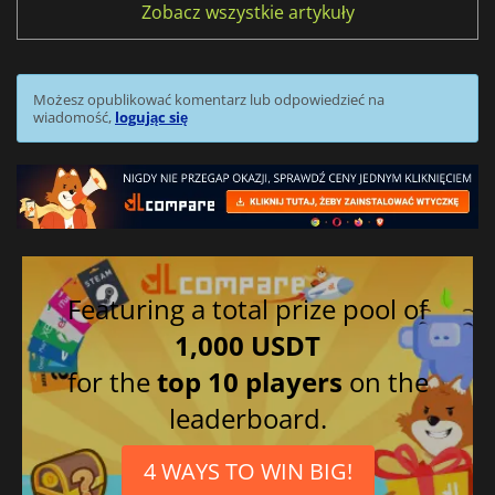
Zobacz wszystkie artykuły
Możesz opublikować komentarz lub odpowiedzieć na
wiadomość,
logując się
Featuring a total prize pool of
1,000 USDT
for the
top 10 players
on the
leaderboard.
4 WAYS TO WIN BIG!