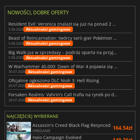
NOWOŚCI, DOBRE OFERTY
Resident Evil: Veronica znalazł się już na ponad 2 milionach list życzeń
Aktualności gamingowe
5.08.2026
Beast of Reincarnation: twórcy serii gier Pokémon wkraczają na nową ścieżkę
Aktualności gamingowe
5.08.2026
Big Walk już w sprzedaży – podróż oparta na przyjaźni
Aktualności gamingowe
5.08.2026
W Warhammer 40,000: Dawn of War 4 pojawia się frakcja Nekronów
Aktualności gamingowe
30.07.2026
Oficjalnie ogłoszono DLC Nioh 3: Hell Rising
Aktualności gamingowe
29.07.2026
Forsaken Realms: Vahrin’s Call trafia na rynek po dziesięciu latach prac
Aktualności gamingowe
28.07.2026
NAJCZĘŚCIEJ WYBIERANE
Assassin's Creed Black Flag Resynced
164.54zł
HRKGAME
Halo Campaign Evolved