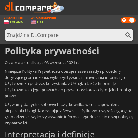
YOU ARE HERE
WE ALSO SUPPORT
Dark
GRY
POLAND
USA
mode
KARTY DO GIER
OPROGRAMOWANIE
Polityka prywatności
REWARDS
Ostatnia aktualizacja: 08 września 2021 r.
SPRZĘT KOMPUTEROWY
Niniejsza Polityka Prywatności opisuje nasze zasady i procedury
dotyczące gromadzenia, wykorzystywania i ujawniania informacji o
AKTUALNOŚCI
Użytkowniku podczas korzystania z Usługi, a także informuje
Użytkownika o jego prawach do prywatności oraz o tym, jak chroni go
ZALOGUJ SIĘ LUB ZAREJESTRUJ
prawo.
Używamy danych osobowych Użytkownika w celu zapewnienia i
ulepszenia Usługi. Korzystając z Serwisu, Użytkownik wyraża zgodę na
gromadzenie i wykorzystywanie informacji zgodnie z niniejszą Polityką
Prywatności.
Interpretacja i definicje