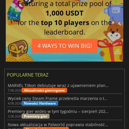
Featuring a total prize pool of
1,000 USDT
for the
top 10 players
on the
leaderboard.
4 WAYS TO WIN BIG!
POPULARNE TERAZ
MARVEL Tōkon debiutuje wraz z ujawnieniem planu rozwoju na pierwszy rok
Aktualności gamingowe
7.08.2026
Wyciek ceny Steam Frame przekreśla marzenia o tanim zestawie VR
Nowości Hardware
4.08.2026
Premiery gier wideo w tym tygodniu – sierpień 2026 r. (32. tydzień)
Premiery gier
3.08.2026
Nowa aktualizacja w Palworld poprawia stabilność Sunreach i walk z bossami