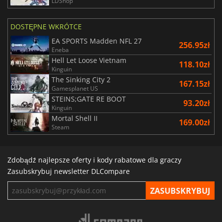
LDShop
DOSTĘPNE WKRÓTCE
EA SPORTS Madden NFL 27
256.95zł
Eneba
Hell Let Loose Vietnam
118.10zł
Kinguin
The Sinking City 2
167.15zł
Gamesplanet US
STEINS;GATE RE BOOT
93.20zł
Kinguin
Mortal Shell II
169.00zł
Steam
Zdobądź najlepsze oferty i kody rabatowe dla graczy
Zasubskrybuj newsletter DLCompare