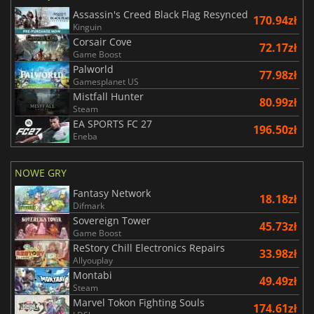
Assassin's Creed Black Flag Resynced
170.94zł
Kinguin
Corsair Cove
72.17zł
Game Boost
Palworld
77.98zł
Gamesplanet US
Mistfall Hunter
80.99zł
Steam
EA SPORTS FC 27
196.50zł
Eneba
NOWE GRY
Fantasy Network
18.18zł
Difmark
Sovereign Tower
45.73zł
Game Boost
ReStory Chill Electronics Repairs
33.98zł
Allyouplay
Montabi
49.49zł
Steam
Marvel Tokon Fighting Souls
174.61zł