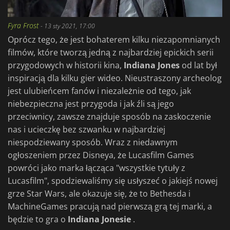
Fyra Frost
-
13 sty 2021, 17:00
Oprócz tego, że jest bohaterem kilku niezapomnianych
filmów, które tworzą jedną z najbardziej epickich serii
przygodowych w historii kina,
Indiana Jones
od lat był
inspiracją dla kilku gier wideo. Nieustraszony archeolog
jest ulubieńcem fanów i niezależnie od tego, jak
niebezpieczna jest przygoda i jak źli są jego
przeciwnicy, zawsze znajduje sposób na zaskoczenie
nas i ucieczkę bez szwanku w najbardziej
niespodziewany sposób. Wraz z niedawnym
ogłoszeniem przez Disneya, że Lucasfilm Games
powróci jako marka łącząca "wszystkie tytuły z
Lucasfilm", spodziewaliśmy się usłyszeć o jakiejś nowej
grze Star Wars, ale okazuje się, że to Bethesda i
MachineGames pracują nad pierwszą grą tej marki, a
będzie to gra o
Indiana Jonesie
.