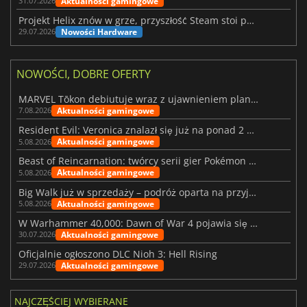
Aktualności gamingowe
31.07.2026
Projekt Helix znów w grze, przyszłość Steam stoi pod znakiem zapytania
Nowości Hardware
29.07.2026
NOWOŚCI, DOBRE OFERTY
MARVEL Tōkon debiutuje wraz z ujawnieniem planu rozwoju na pierwszy rok
Aktualności gamingowe
7.08.2026
Resident Evil: Veronica znalazł się już na ponad 2 milionach list życzeń
Aktualności gamingowe
5.08.2026
Beast of Reincarnation: twórcy serii gier Pokémon wkraczają na nową ścieżkę
Aktualności gamingowe
5.08.2026
Big Walk już w sprzedaży – podróż oparta na przyjaźni
Aktualności gamingowe
5.08.2026
W Warhammer 40,000: Dawn of War 4 pojawia się frakcja Nekronów
Aktualności gamingowe
30.07.2026
Oficjalnie ogłoszono DLC Nioh 3: Hell Rising
Aktualności gamingowe
29.07.2026
NAJCZĘŚCIEJ WYBIERANE