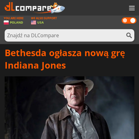
YOU ARE HERE
WE ALSO SUPPORT
Dark
GRY
POLAND
USA
mode
KARTY DO GIER
OPROGRAMOWANIE
Bethesda ogłasza nową grę
REWARDS
Indiana Jones
SPRZĘT KOMPUTEROWY
AKTUALNOŚCI
ZALOGUJ SIĘ LUB ZAREJESTRUJ